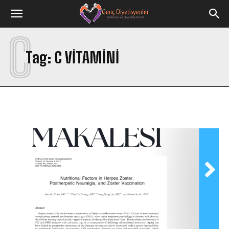
C
Tag:
C VITAMINI