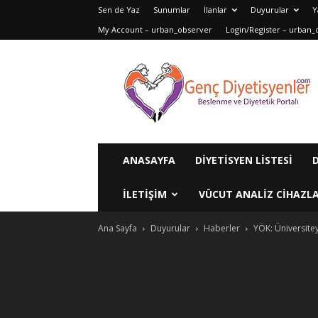
Sen de Yaz
Sunumlar
İlanlar
Duyurular
Y
My Account – urban_observer
Login/Register – urban_
Genç
Diyetisyenler
ANASAYFA
DIYETISYEN LISTESI
ILETIŞIM
VÜCUT ANALIZ CIHAZLA
Ana Sayfa
Duyurular
Haberler
YÖK: Üniversitey