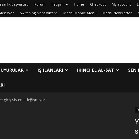
azarlık Başvurusu
Forum
İletişim
Home
Checkout
My account
L
observer
Switching plans wizard
Modal Mobile Menu
Modal Newsletter
DUYURULAR
İŞ İLANLARI
IKINCI EL AL-SAT
SEN 
RI
e giriş sistemi değişmiyor
D
Y
s