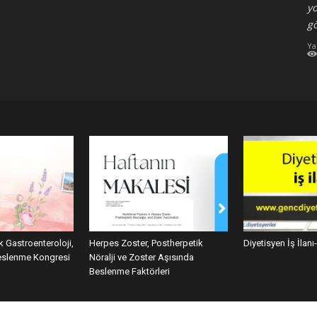
yo
gö
Ya
k Gastroenteroloji,
Herpes Zoster, Postherpetik
Diyetisyen İş İlan
Beslenme Kongresi
Nöralji ve Zoster Aşısında
Beslenme Faktörleri