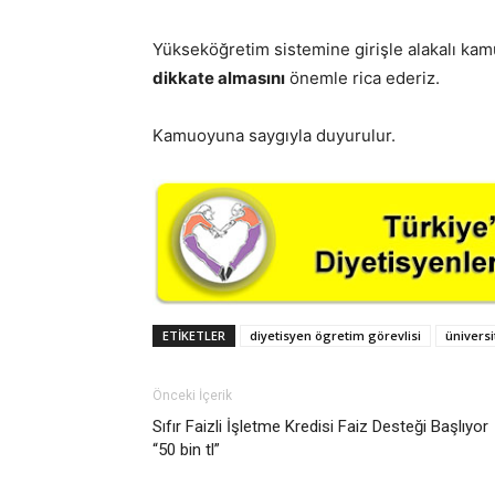
Yükseköğretim sistemine girişle alakalı k
dikkate almasını
önemle rica ederiz.
Kamuoyuna saygıyla duyurulur.
ETIKETLER
diyetisyen ögretim görevlisi
ünivers
Önceki İçerik
Sıfır Faizli İşletme Kredisi Faiz Desteği Başlıyor
“50 bin tl”