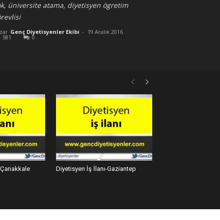
k, üniversite atama, diyetisyen ögretim
revlisi
zar
Genç Diyetisyenler Ekibi
-
19 Aralık 2016
581
0
ı-Çanakkale
Diyetisyen İş İlanı-Gaziantep