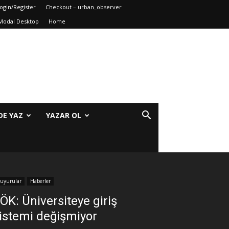
ogin/Register
Checkout – urban_observer
Modal Desktop
Home
DE YAZ
YAZAR OL
uyurular
Haberler
ÖK: Üniversiteye giriş
istemi değişmiyor