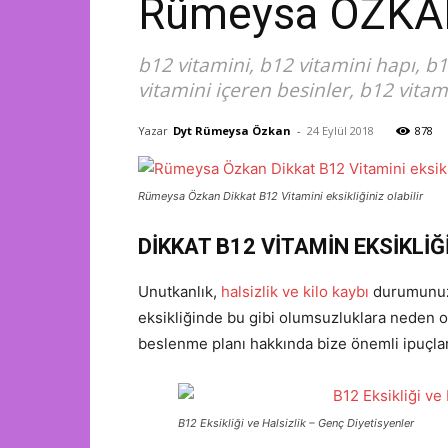
Rümeysa ÖZK
b12 vitamini, b12 vitamini hapı, b12
vitamini içeren besinler, b12 vitamin
Yazar
Dyt Rümeysa Özkan
-
24 Eylül 2018
878
Rümeysa Özkan Dikkat B12 Vitamini eksikliğiniz olabilir
DİKKAT B12 VİTAMİN EKSİKLİĞ
Unutkanlık,
halsizlik ve kilo kaybı
durumunuz v
eksikliğinde bu gibi olumsuzluklara neden ol
beslenme planı hakkında bize önemli ipuçlar
B12 Eksikliği ve Halsizlik – Genç Diyetisyenler