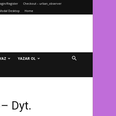
ogin/Register
Checkout – urban_observer
Modal Desktop
Home
YAZ
YAZAR OL
 – Dyt.