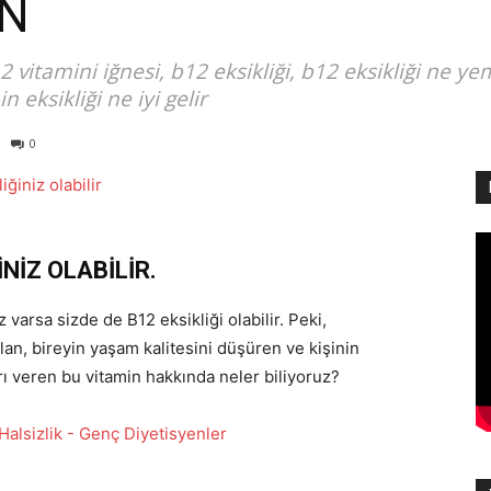
AN
 vitamini iğnesi, b12 eksikliği, b12 eksikliği ne ye
 eksikliği ne iyi gelir
0
İNİZ OLABİLİR.
arsa sizde de B12 eksikliği olabilir. Peki,
an, bireyin yaşam kalitesini düşüren ve kişinin
ı veren bu vitamin hakkında neler biliyoruz?