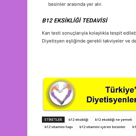
besinler arasında yer alır.
B12 EKSİKLİĞİ TEDAVİSİ
Kan testi sonuçlarıyla kolaylıkla tespit edil
Diyetisyen eşliğinde gerekli takviyeler ve de
ETIKETLER
b12 eksikliği
b12 eksikliği ne yemeli
b12 vitamini hapı
b12 vitamini içeren besinler
b1