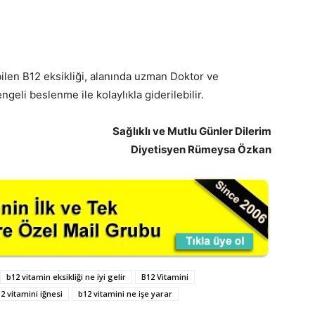
ebilen B12 eksikliği, alanında uzman Doktor ve
ngeli beslenme ile kolaylıkla giderilebilir.
Sağlıklı ve Mutlu Günler Dilerim
Diyetisyen Rümeysa Özkan
b12 vitamin eksikliği ne iyi gelir
B12 Vitamini
2 vitamini iğnesi
b12 vitamini ne işe yarar