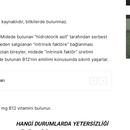
 kaynaklıdır, bitkilerde bulunmaz.
 Midede bulunan “hidroklorik asit” tarafından serbest
deden salgılanan “intrinsik faktöre” bağlanması
lan bireyler, midede “intrinsik faktör” üretimi
de bulunan B12’nin emilimi konusunda sıkıntı yaşarlar.
arı
kin sayısal bilgiler
 mg B12 vitamini bulunur.
HANGİ DURUMLARDA YETERSİZLİĞİ