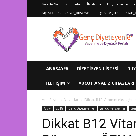
Sen de Yaz
Sunumlar
İlanlar
Duyurular
Y
My Account – urban_observer
Login/Register – urban_
Genç
Diyetisyenler
ANASAYFA
DIYETISYEN LISTESI
DUY
ILETIŞIM
VÜCUT ANALIZ CIHAZLARI
Ana Sayfa
Yazarlar
Dikkat B12 Vitamini eksikliğin
Arşiv
2018
Genç Diyetisyenler
genç diyetisyenler
Gün
Dikkat B12 Vitam