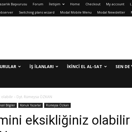
azarlık Başvurusu
Forum
İletişim
Home
Checkout
My account
L
observer
Switching plans wizard
Modal Mobile Menu
Modal Newsletter
URULAR
İŞ İLANLARI
IKINCI EL AL-SAT
SEN DE 
iz olabilir – Dyt. Rümeysa ÖZKAN
cel Bilgiler
Konuk Yazarlar
Rümeysa Özkan
ini eksikliğiniz olabilir